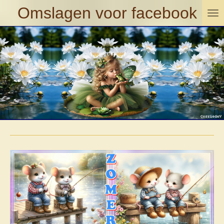
Omslagen voor facebook
Ga
direct
naar
de
hoofdinhoud