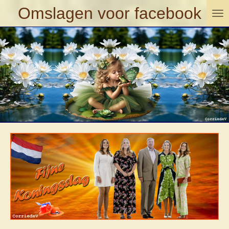
Omslagen voor facebook
Ga
direct
naar
de
hoofdinhoud