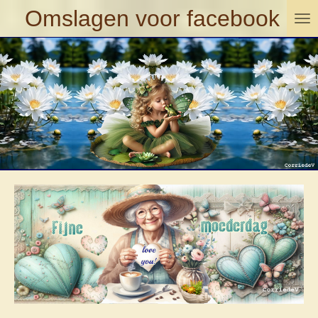
Omslagen voor facebook
Ga
direct
naar
de
hoofdinhoud