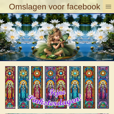
Omslagen voor facebook
Ga
direct
naar
de
hoofdinhoud