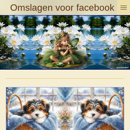
Omslagen voor facebook
Ga
direct
naar
de
hoofdinhoud